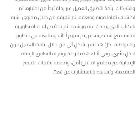
والشركات، يأخذ التطبيق العميل عبر ‏رحلة تبدأ من اختباره، ثم
اكتشاف نقاط قوته وضعفه، ثم تثقيفه من ‏خلال محتوىً أشبه
بالكتاب الذي يتحدث عنه ويرشده، ثم تخصّص له ‏خطة تطويرية
تتناسب مع شخصيته، ثم يتم تقييم أدائه ومتابعته في ‏التطوير
والمواظبة.. كلُّ هذا يتم بشكلٍ آلي من خلال بيانات العميل ‏دون
تدخلٍ بشري، وفي أثناء هذه الرحلة يوفر له التطبيق الرفقة
‏الإيجابية عبر مجتمعٍ تفاعليٍّ آمن، وتدعمه بتقنيات التحفيز
المتقدمة، ‏وتسانده بالاستشارات عن بُعد".
جمعية تعايش معي للرفق