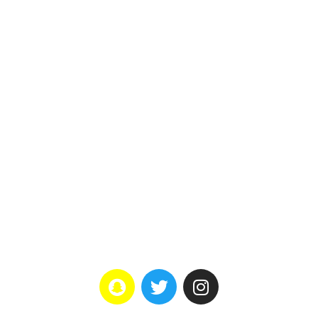
الأخبار
اتصل بنا
تواصل معانا
هاتف : 0566222427
راسلنا: info@ga-wm.com
العنوان: جدة–ابحر الشمالية–
حكيم بن ابي وهب–الشراع