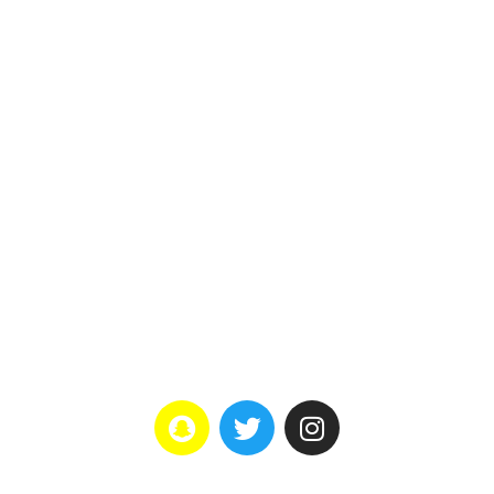
اتصل بنا
تواصل معانا
هاتف : 0566222427
راسلنا: info@ga-wm.com
العنوان: جدة–ابحر الشمالية–
حكيم بن ابي وهب–الشراع