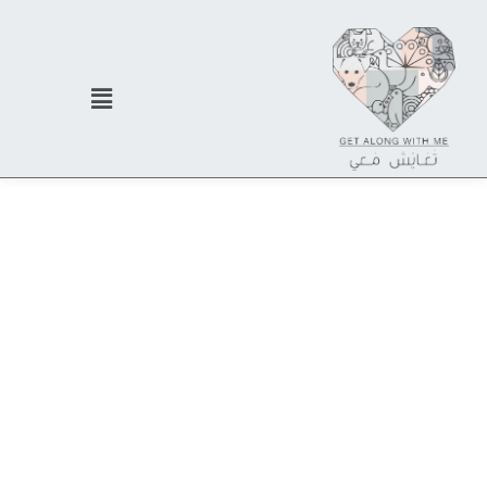
جمعية تعايش معي للرفق
بـالـحـيـوان