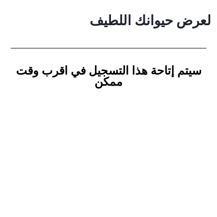
لعرض حيوانك اللطيف
سيتم إتاحة هذا التسجيل في اقرب وقت
ممكن
جمعية تعايش معي للرفق
بـالـحـيـوان