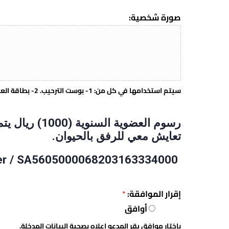
صورة شخصية:
سيتم استخدامها في كل من: 1- بوست الترحيب. 2- بطاقة العضوية. 3-موقع الجمعية
رسوم العضوية ا
تعايش معي للرفق بالحيوان.
IBAN number / SA5605000068203163334000
إقرار الموافقة:
*
أوافق
بإختار موافق يقر المدعو اعلاه بصحية البيانات المدخلة.