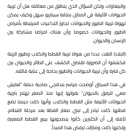
والببغاوات ولكن السؤال الذي ينطلق من معاقله هل أن تربية
الحيوانات الأليفة في المنازل بمثابة سيناريو سهل وكيف يمكن
لهواة تربية الطيور والحيوانات تجاوز التداعيات المرتبطة بأمراض
الطيور والحيوانات خصوصا وأن هناك امراضا مشتركة بين
الإنسان والحيوان.
(البلاد) التقت عددا من هواة تربية القطط والكلاب وطيور الزينة
فكشفوا أن الضرورة تقتضي الكشف على الطائر والحيوان بين
كل فترة وأن تربية الحيوانات والطيور بحاجة إلى عناية فائقه.
في هذا السباق أوضحت مياسر بندقجي صاحبة حملة “تعايش
معي للرفق بالحيوان” بقولها إنها منذ الصغر تهتم بتربية
الحيوانات الأليفة مثل القطط والكلاب وأنها كانت حينما تضع
قطتها كانت تبادر إلى تبني صغار القطة بعد مرحلة الفطام.
لأفته إلى أن الكثيرين كانوا ينصحونها ببيع القطط الصغيرة
ولكنها كانت ومازالت ترفض هذا المبدأ.