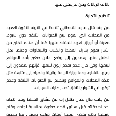
بالآف الريالات ومن ثم يتخلى عنها.
تنظيم التجارة
من جته قال ماجد القحطاني تلاحظ في الآونه الأخيرة العديد
من المحلات التي تقوم ببيع الحيوانات الأليفة دون شروط
معينة أو أوراق تعهد للحفاظ عليها كما أن هناك الكثير من
الأسر تقوم بشراء القطط والكلاب والببغاوات وحينما يمل
الطفل منها يعمدون إلى وضع اعلان صغير بأحد المواقع
لبيعها وفي حال عدم تقدم زبون لبيعها فإنهم يعمدون إلى
رميها بالشارع، ودعا وزارة الزراعة والبيئة والمياه إلى متابعة مثل
هذه المحلات والمواقع وتنظيم بيع الحيوانات الأليفة وعدم
تركها في الشوارع لتنفق تحت إطارات السيارات.
من جانبه قال نضال طلال إنه من عشاق القطط وقد اهداه
احد اصدقائه قبل سنتين قطه صغيرة بمناسبة نجاحه وقام
بتربيتها وهو يقضي معها أوقات فراغه ويعتني بها بصورة