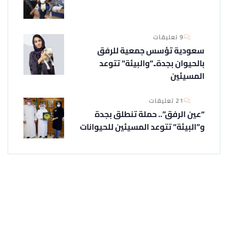
9 تعليقات
سعودية تؤسس جمعية للرفق
بالحيوان بجدة..”والبيئة” تتوعد
المسيئين
21 تعليقات
“عين الرفق”.. حملة تنطلق بجدة
و”البيئة” تتوعد المسيئين للحيوانات