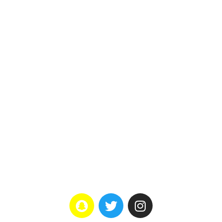
الأخبار
اتصل بنا
تواصل معانا
هاتف : 0566222427
راسلنا: info@ga-wm.com
العنوان: جدة–ابحر الشمالية–
حكيم بن ابي وهب–الشراع