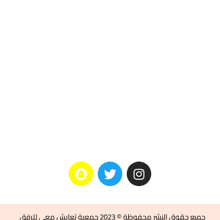
اتصل بنا
تواصل معانا
هاتف : 0566222427
راسلنا: info@ga-wm.com
العنوان: جدة–ابحر الشمالية–
حكيم بن ابي وهب–الشراع
جميع حقوق النشر محفوظة © 2023 جمعية تعايش معي للرفق